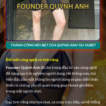
THÀNH CÔNG NỔI BẬT CỦA QUỲNH ANH TẠI HUBET
Đổi mới công nghệ và tính năng
Founder Quỳnh Anh
đã chú trọng đầu tư vào công nghệ
để nâng cao trải nghiệm người dùng. Hệ thống máy chủ
hiện đại, bảo mật thông tin người dùng và giao diện thân
thiện là những yếu tố quan trọng giúp Hubet ghi điểm
trong mắt người chơi.
Các tính năng như live chat, cá cược trực tiếp, và hệ thống