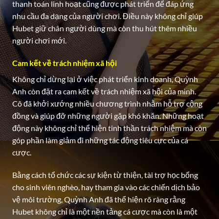
thanh toán linh hoạt cũng được phát triển để đáp ứng
nhu cầu đa dạng của người chơi. Điều này không chỉ giúp
Hubet giữ chân người dùng mà còn thu hút thêm nhiều
người chơi mới.
Cam kết về trách nhiệm xã hội
Không chỉ dừng lại ở việc phát triển kinh doanh, Quỳnh
Anh còn đặt ra cam kết về trách nhiệm xã hội của mình.
Cô đã khởi xướng nhiều chương trình nhằm hỗ trợ cộng
đồng và giúp đỡ những người gặp khó khăn. Những hoạt
động này không chỉ thể hiện tinh thần trách nhiệm mà còn
góp phần làm giảm đi những tác động tiêu cực của cá
cược.
Bằng cách tổ chức các sự kiện từ thiện, tài trợ học bổng
cho sinh viên nghèo, hay tham gia vào các chiến dịch bảo
vệ môi trường, Quỳnh Anh đã thể hiện rõ ràng rằng
Hubet không chỉ là một nền tảng cá cược mà còn là một