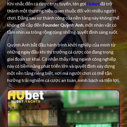
Khi nhắc đến cá cược trực tuyến, tên gọi
Hubet
đã trở
thành một thương hiệu quen thuộc đối với nhiều người
chơi. Đằng sau sự thành công của nền tảng này không thể
không đề cập đến
Founder Quỳnh Anh
, một nhân vật có
tầm nhìn xa trông rộng cùng những quyết định sáng suốt.
Quỳnh Anh bắt đầu hành trình khởi nghiệp của mình từ
những ngày đầu khi thị trường cá cược còn đang trong
giai đoạn sơ khai. Cô nhận thấy rằng ngành công nghiệp
này có tiềm năng phát triển lớn và quyết định xây dựng
một nền tảng riêng biệt, nơi mà người chơi có thể tận
hưởng trải nghiệm cá cược an toàn, minh bạch và tiện lợi.