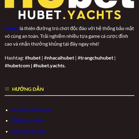
Hubet
là thiên đường trò chơi độc đáo với hệ thống bảo mật
vô cùng an toàn. Trải nghiệm nhiều tựa game cá cược đỉnh
cao và nhận thưởng khủng tại đây ngay nhé!
Hashtag: #
hubet
| #
nhacaihubet
| #
trangchuhubet
|
#
hubetcom | #hubet.yachts.
HƯỚNG DẪN
Khuyến Mãi Hubet
Đăng Ký Hubet
Nạp Tiền Hubet