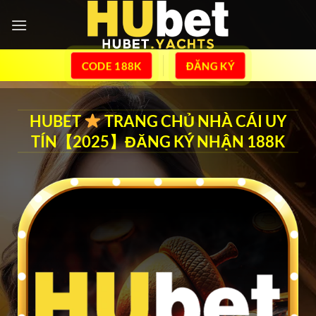
Bỏ
qua
nội
dung
CODE 188K
ĐĂNG KÝ
HUBET
TRANG CHỦ NHÀ CÁI UY
TÍN【2025】ĐĂNG KÝ NHẬN 188K