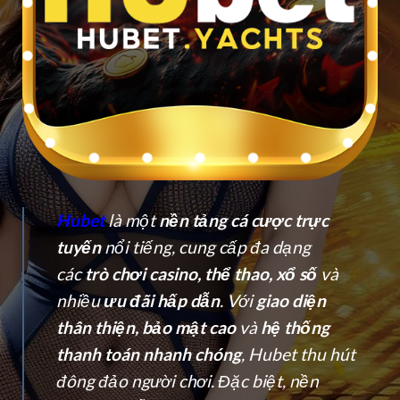
Hubet
là một
nền tảng cá cược trực
tuyến
nổi tiếng, cung cấp đa dạng
các
trò chơi casino, thể thao, xổ số
và
nhiều
ưu đãi hấp dẫn
. Với
giao diện
thân thiện, bảo mật cao
và
hệ thống
thanh toán nhanh chóng
, Hubet thu hút
đông đảo người chơi. Đặc biệt, nền